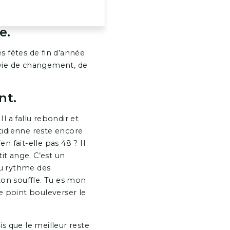
e.
es fêtes de fin d’année
nvie de changement, de
nt.
 a fallu rebondir et
uotidienne reste encore
n fait-elle pas 48 ? Il
it ange. C’est un
au rythme des
on souffle. Tu es mon
ce point bouleverser le
is que le meilleur reste