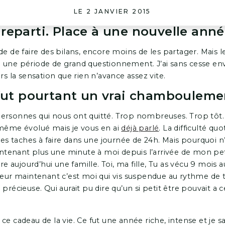
LE 2 JANVIER 2015
t reparti. Place à une nouvelle anné
de de faire des bilans, encore moins de les partager. Mais l
 une période de grand questionnement. J’ai sans cesse e
rs la sensation que rien n’avance assez vite.
fut pourtant un vrai chambouleme
ersonnes qui nous ont quitté. Trop nombreuses. Trop tôt. Il
 même évolué mais je vous en ai
déjà parlé
. La difficulté q
les taches à faire dans une journée de 24h. Mais pourquoi n’e
aintenant plus une minute à moi depuis l’arrivée de mon pet
aujourd’hui une famille. Toi, ma fille, Tu as vécu 9 mois 
r maintenant c’est moi qui vis suspendue au rythme de t
 précieuse. Qui aurait pu dire qu’un si petit être pouvait a 
ce cadeau de la vie. Ce fut une année riche, intense et je sa