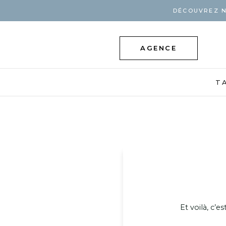
DÉCOUVREZ N
AGENCE
T
Et voilà, c’e