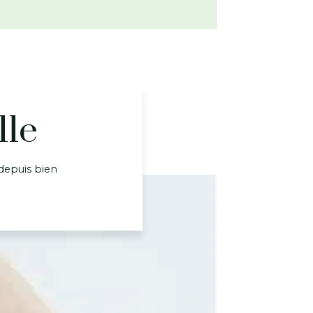
lle
 depuis bien