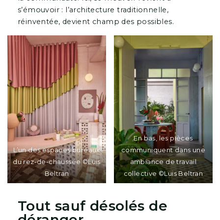
s’émouvoir : l’architecture traditionnelle,
réinventée, devient champ des possibles.
En bas, les pièces
L’un des espaces bureaux
communiquent dans une
du rez-de-chaussée ©Luis
ambiance de travail
Beltran
collective ©Luis Beltran
Tout sauf désolés de
déranger