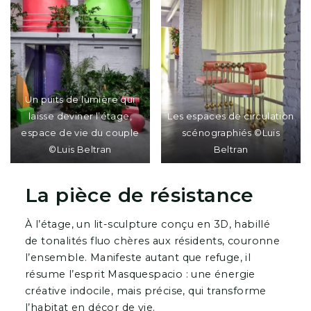
Un puits de lumière qui
laisse deviner l’étage,
Les espaces de circulation
espace de vie du couple
scénographiés ©Luis
©Luis Beltran
Beltran
La pièce de résistance
À l’étage, un lit-sculpture conçu en 3D, habillé
de tonalités fluo chères aux résidents, couronne
l’ensemble. Manifeste autant que refuge, il
résume l’esprit Masquespacio : une énergie
créative indocile, mais précise, qui transforme
l’habitat en décor de vie.