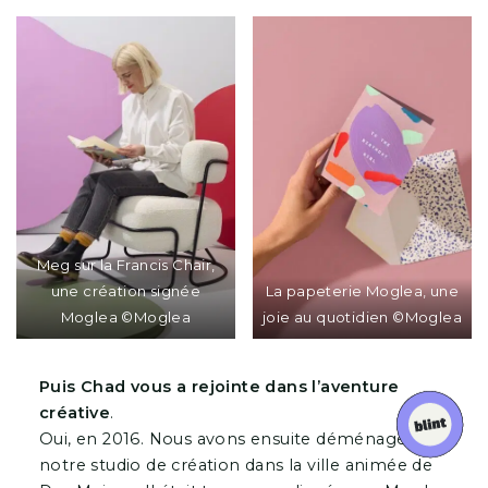
Meg sur la Francis Chair,
une création signée
La papeterie Moglea, une
Moglea ©Moglea
joie au quotidien ©Moglea
Puis Chad vous a rejointe dans l’aventure
créative
.
Oui, en 2016. Nous avons ensuite déménagé
notre studio de création dans la ville animée de