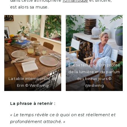
dans cette atmosphère
romantique
et sincère,
est alors sa muse.
Sur sa terrasse, Erin profite
de la lumière et du parfum
La table intemporelle de
des beaux jours ©
Erin © Westwing
Westwing
La phrase à retenir :
« Le temps révèle ce à quoi on est réellement et
profondément attaché. »