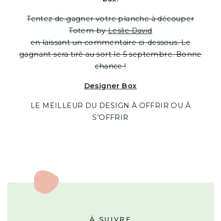
Tentez de gagner votre planche à découper
Totem by
Leslie David
en laissant un commentaire ci-dessous. Le
gagnant sera tiré au sort le 5 septembre. Bonne
chance !
Designer Box
LE MEILLEUR DU DESIGN À OFFRIR OU À
S’OFFRIR
À SUIVRE