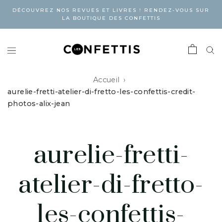
DÉCOUVREZ NOS REVUES ET LIVRES ! RENDEZ-VOUS SUR
LA BOUTIQUE DES CONFETTIS
Accueil
aurelie-fretti-atelier-di-fretto-les-confettis-credit-
photos-alix-jean
aurelie-fretti-
atelier-di-fretto-
les-confettis-