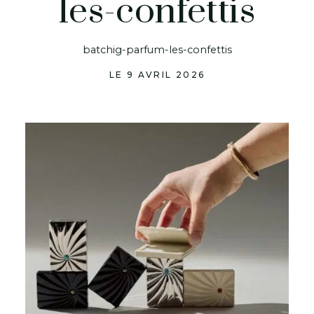
les-confettis
batchig-parfum-les-confettis
LE 9 AVRIL 2026