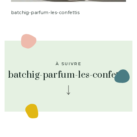
batchig-parfum-les-confettis
À SUIVRE
batchig-parfum-les-confettis