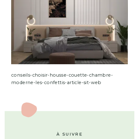
conseils-choisir-housse-couette-chambre-
moderne-les-confettis-article-sit-web
À SUIVRE