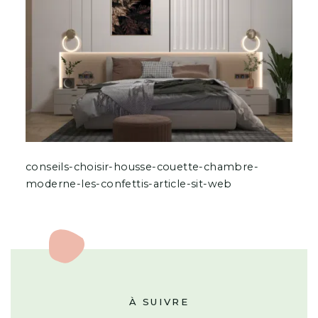
conseils-choisir-housse-couette-chambre-
moderne-les-confettis-article-sit-web
À SUIVRE