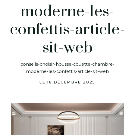
moderne-les-
confettis-article-
sit-web
conseils-choisir-housse-couette-chambre-
moderne-les-confettis-article-sit-web
LE 18 DÉCEMBRE 2025