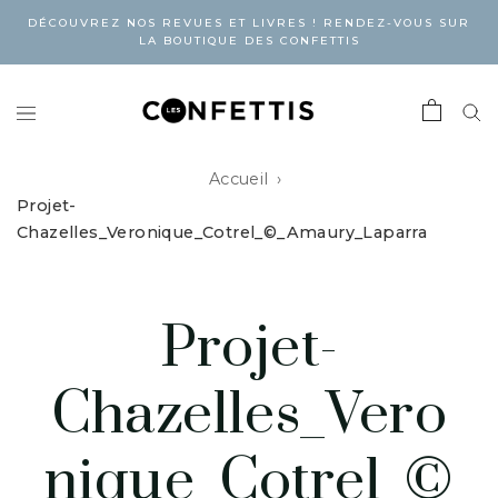
DÉCOUVREZ NOS REVUES ET LIVRES ! RENDEZ-VOUS SUR
LA BOUTIQUE DES CONFETTIS
Accueil
Projet-
Chazelles_Veronique_Cotrel_©_Amaury_Laparra
Projet-
Chazelles_Vero
nique_Cotrel_©