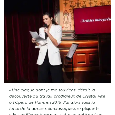
« Une claque dont je me souviens, c’était la
découverte du travail prodigieux de Crystal Pite
à l’Opéra de Paris en 2016. J’ai alors saisi la
force de la danse néo-classique »
, explique-t-
elle.
Les Éloges
incarnent cette volonté de faire