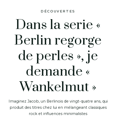
Imaginez Jacob, un Berlinois de vingt-quatre ans, qui
produit des titres chez lui en mélangeant classiques
rock et influences minimalistes
LE 13 JUIN 2012
Imaginez Jacob, un Berlinois de vingt-quatre
ans, qui produit des titres chez lui en
mélangeant classiques rock et influences
minimalistes type Paul Kalkbrenner, avec pour
seuls collaborateurs un ordinateur et Ableton
Live. Un beau jour, alors qu’il revient d’un road-
trip aux Etats-Unis, Jacob met en ligne un remix
du titre « One Day » du rockeur israélien Asaf
Avidan, remix non signé, droits d’auteur obligent.