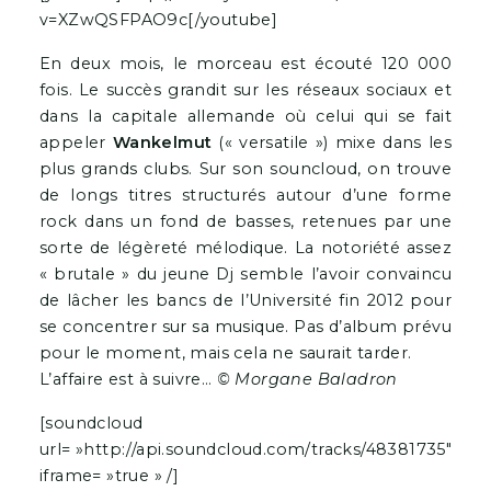
[soundcloud
url= »http://api.soundcloud.com/tracks/48381735″
iframe= »true » /]
http://soundcloud.com/wankelmut