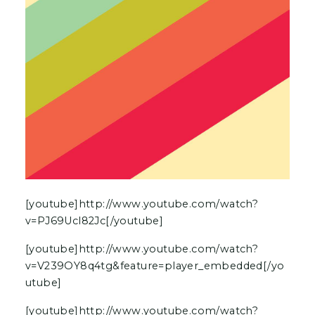
v=V239OY8q4tg&feature=player_embedded[/yo
utube]
[youtube]http://www.youtube.com/watch?
v=XZwQSFPAO9c[/youtube]
En deux mois, le morceau est écouté 120 000
fois. Le succès grandit sur les réseaux sociaux et
dans la capitale allemande où celui qui se fait
appeler
Wankelmut
(« versatile ») mixe dans les
plus grands clubs. Sur son souncloud, on trouve
de longs titres structurés autour d’une forme
rock dans un fond de basses, retenues par une
sorte de légèreté mélodique. La notoriété assez
« brutale » du jeune Dj semble l’avoir convaincu
de lâcher les bancs de l’Université fin 2012 pour
se concentrer sur sa musique. Pas d’album prévu
pour le moment, mais cela ne saurait tarder.
L’affaire est à suivre…
© Morgane Baladron