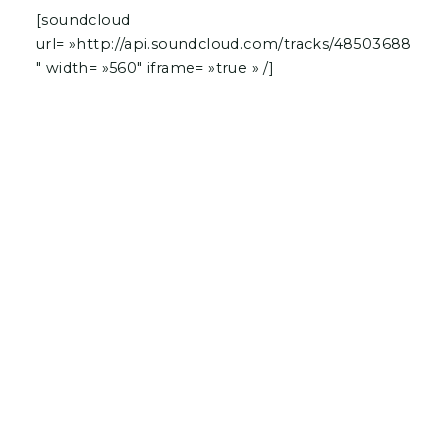
[soundcloud
url= »http://api.soundcloud.com/tracks/48503688
″ width= »560″ iframe= »true » /]
À SUIVRE
Dans la serie « Berlin regorge
de perles », je demande «
Wankelmut »