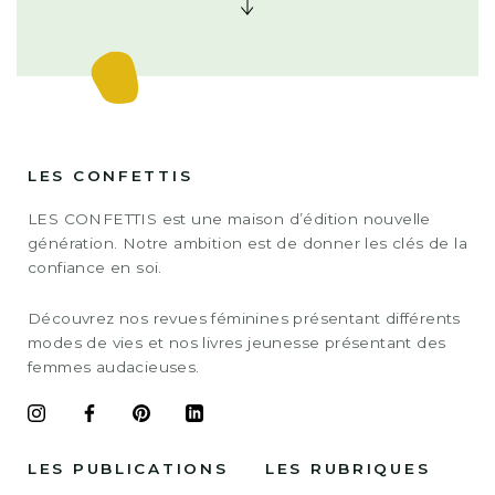
LES PUBLICATIONS
LES RUBRIQUES
Les livres pour enfants
Design
Les revues
Lifestyle
L’abonnement
Créativité
La carte cadeau
Adresse
L'AGENCE
A PROPOS
Agence de création de
Notre histoire
magazine
Nos engagements
Les actualités de
Presse
l’agence
FAQ
Contact