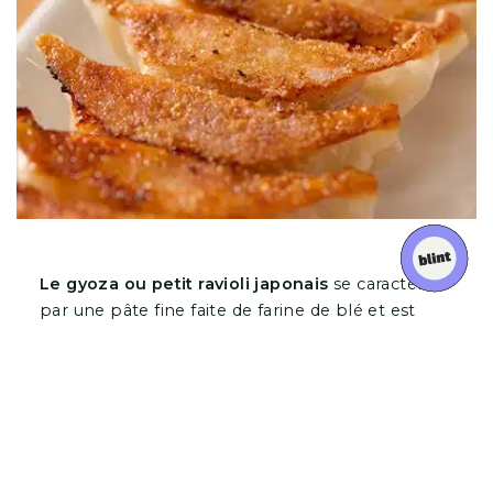
Le gyoza ou petit ravioli japonais
se caractérise
par une pâte fine faite de farine de blé et est
traditionnellement fourré de farce de viande et
légumes. Je vous avoue que je pensais qu’il
existait plusieurs déclinaisons de ce petit
chausson. Mais seule la version traditionnelle est
servie au Gyoza Bar.
La recette a été élaborée
par le chef
Shinichi Sato
, seul chef japonais