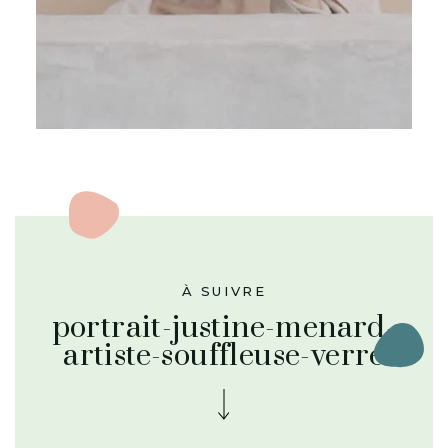
À SUIVRE
portrait-justine-menard-
artiste-souffleuse-verre