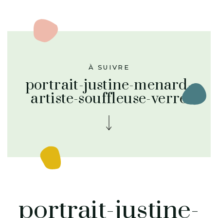
À SUIVRE
portrait-justine-menard-
artiste-souffleuse-verre
portrait-justine-