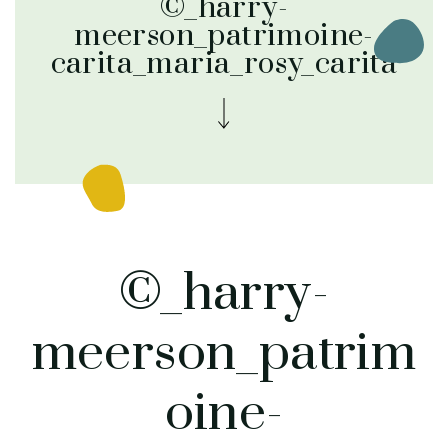
©_harry-
meerson_patrimoine-
carita_maria_rosy_carita
©_harry-
meerson_patrim
oine-