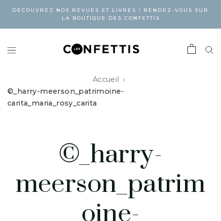
DÉCOUVREZ NOS REVUES ET LIVRES ! RENDEZ-VOUS SUR
LA BOUTIQUE DES CONFETTIS
Accueil
©_harry-meerson_patrimoine-
carita_maria_rosy_carita
©_harry-
meerson_patrim
oine-