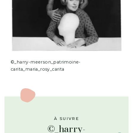
©_harry-meerson_patrimoine-
carita_maria_rosy_carita
À SUIVRE
©_harry-