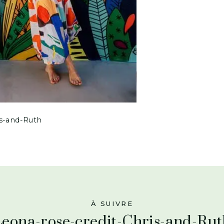
is-and-Ruth
À SUIVRE
Leona-rose-credit-Chris-and-Rut