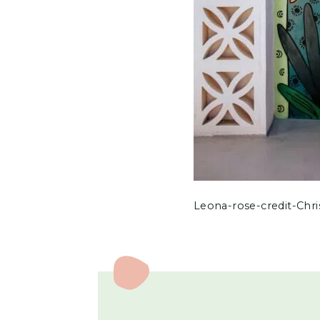
Leona-rose-credit-Chr