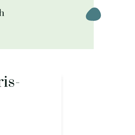
h
is-