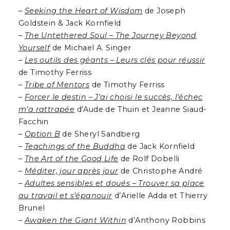
–
Seeking the Heart of Wisdom
de Joseph
Goldstein & Jack Kornfield
–
The Untethered Soul – The Journey Beyond
Yourself
de Michael A. Singer
–
Les outils des géants – Leurs clés pour réussir
de Timothy Ferriss
–
Tribe of Mentors
de Timothy Ferriss
–
Forcer le destin – J’ai choisi le succès, l’échec
m’a rattrapée
d’Aude de Thuin et Jeanne Siaud-
Facchin
–
Option B
de Sheryl Sandberg
–
Teachings of the Buddha
de Jack Kornfield
–
The Art of the Good Life
de Rolf Dobelli
–
Méditer, jour après jour
de Christophe André
–
Adultes sensibles et doués – Trouver sa place
au travail et s’épanouir
d’Arielle Adda et Thierry
Brunel
–
Awaken the Giant Within
d’Anthony Robbins