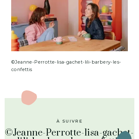
©Jeanne-Perrotte-lisa-gachet-lili-barbery-les-
confettis
À SUIVRE
©Jeanne-Perrotte-lisa-gachet-