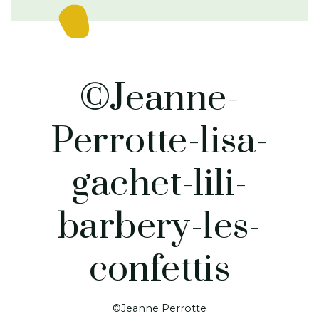
©Jeanne-
Perrotte-lisa-
gachet-lili-
barbery-les-
confettis
©Jeanne Perrotte