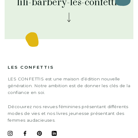
lili-barbery-les-confettis
LES CONFETTIS
LES CONFETTIS est une maison d’édition nouvelle
génération. Notre ambition est de donner les clés de la
confiance en soi.
Découvrez nos revues féminines présentant différents
modes de vies et nos livres jeunesse présentant des
femmes audacieuses.