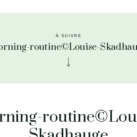
À SUIVRE
rning-routine©Louise-Skadha
ning-routine©Lou
Skadhauge