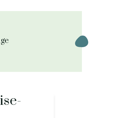
uge
ise-