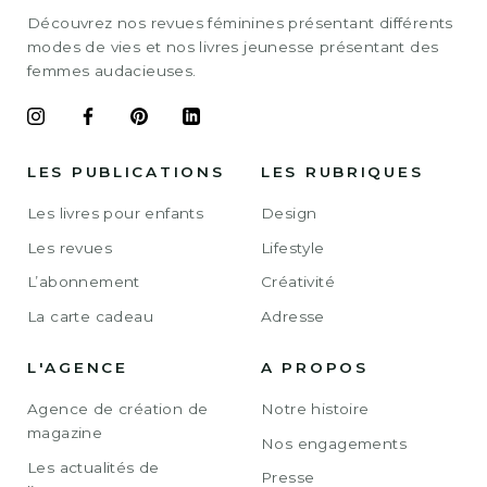
Découvrez nos revues féminines présentant différents
modes de vies et nos livres jeunesse présentant des
femmes audacieuses.
LES PUBLICATIONS
LES RUBRIQUES
Les livres pour enfants
Design
Les revues
Lifestyle
L’abonnement
Créativité
La carte cadeau
Adresse
L'AGENCE
A PROPOS
Agence de création de
Notre histoire
magazine
Nos engagements
Les actualités de
Presse