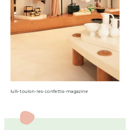
lulli-toulon-les-confettis-magazine