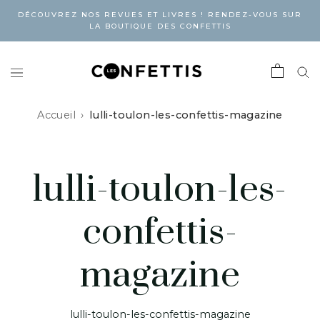
DÉCOUVREZ NOS REVUES ET LIVRES ! RENDEZ-VOUS SUR
LA BOUTIQUE DES CONFETTIS
Accueil
lulli-toulon-les-confettis-magazine
lulli-toulon-les-
confettis-
magazine
lulli-toulon-les-confettis-magazine