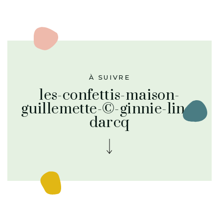
À SUIVRE
les-confettis-maison-
guillemette-©-ginnie-line-
darcq