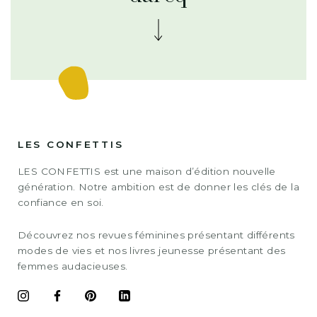
LES CONFETTIS
LES CONFETTIS est une maison d’édition nouvelle
génération. Notre ambition est de donner les clés de la
confiance en soi.
Découvrez nos revues féminines présentant différents
modes de vies et nos livres jeunesse présentant des
femmes audacieuses.