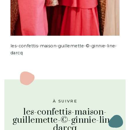
les-confettis-maison-guillemette-©-ginnie-line-
darcq
À SUIVRE
les-confettis-maison-
guillemette-©-ginnie-line-
darcq