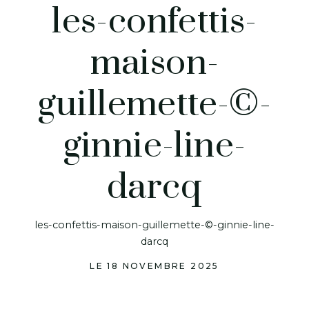
les-confettis-
maison-
guillemette-©-
ginnie-line-
darcq
les-confettis-maison-guillemette-©-ginnie-line-
darcq
LE 18 NOVEMBRE 2025