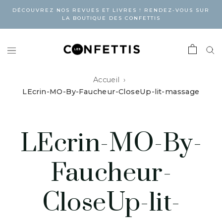
DÉCOUVREZ NOS REVUES ET LIVRES ! RENDEZ-VOUS SUR
LA BOUTIQUE DES CONFETTIS
Accueil
LEcrin-MO-By-Faucheur-CloseUp-lit-massage
LEcrin-MO-By-
Faucheur-
CloseUp-lit-