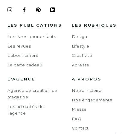
LES PUBLICATIONS
LES RUBRIQUES
Les livres pour enfants
Design
Les revues
Lifestyle
L’abonnement
Créativité
La carte cadeau
Adresse
L'AGENCE
A PROPOS
Agence de création de
Notre histoire
magazine
Nos engagements
Les actualités de
Presse
l’agence
FAQ
Contact