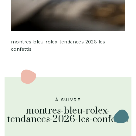
montres-bleu-rolex-tendances-2026-les-
confettis
À SUIVRE
montres-bleu-rolex-
tendances-2026-les-confettis