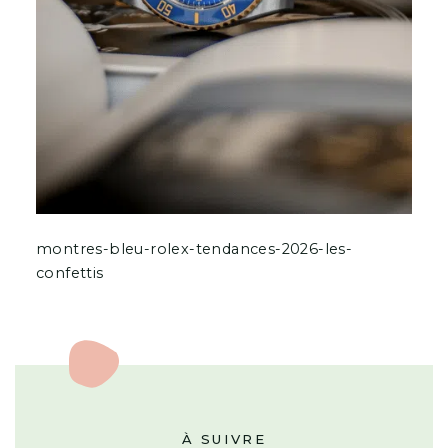
montres-bleu-rolex-tendances-2026-les-
confettis
À SUIVRE