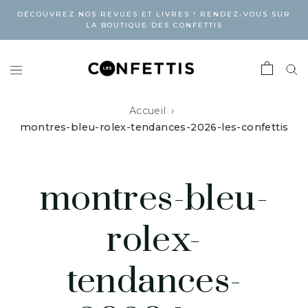
DÉCOUVREZ NOS REVUES ET LIVRES ! RENDEZ-VOUS SUR
LA BOUTIQUE DES CONFETTIS
Accueil
montres-bleu-rolex-tendances-2026-les-confettis
montres-bleu-
rolex-
tendances-