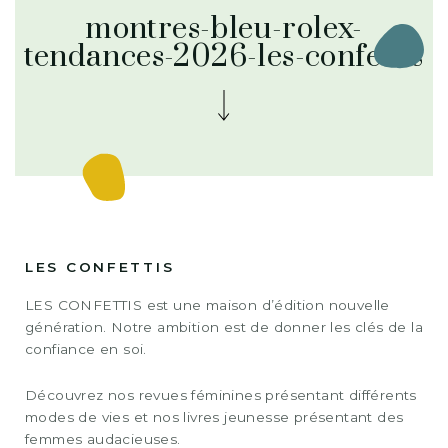
montres-bleu-rolex-
tendances-2026-les-confettis
LES CONFETTIS
LES CONFETTIS est une maison d’édition nouvelle
génération. Notre ambition est de donner les clés de la
confiance en soi.
Découvrez nos revues féminines présentant différents
modes de vies et nos livres jeunesse présentant des
femmes audacieuses.