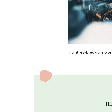
montres-bleu-rolex-t
m