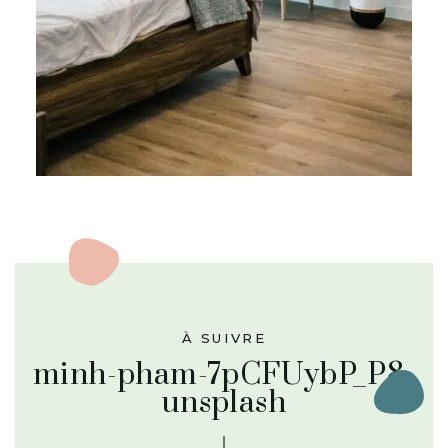
À SUIVRE
minh-pham-7pCFUybP_P8-
unsplash