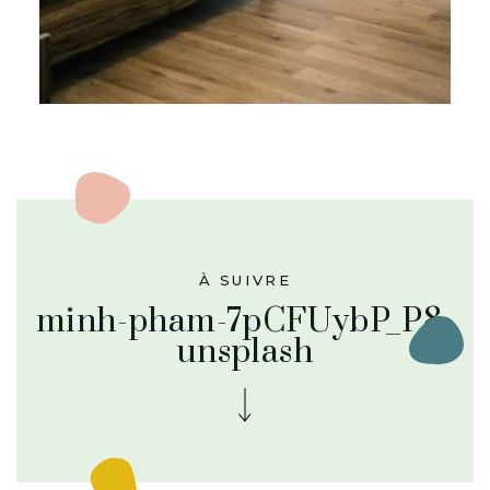
À SUIVRE
minh-pham-7pCFUybP_P8-
unsplash