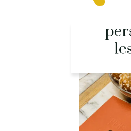
per
le