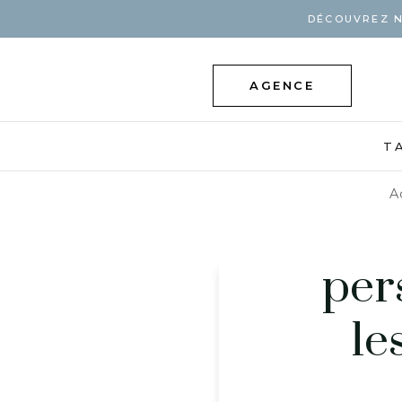
DÉCOUVREZ N
AGENCE
T
A
per
le