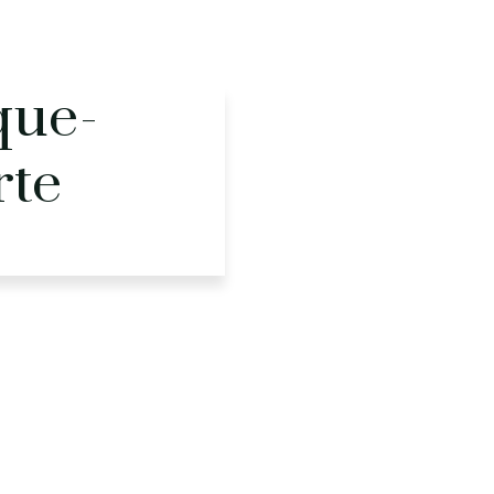
que-
rte