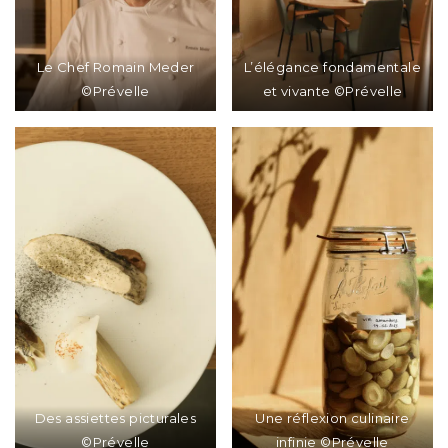
Le Chef Romain Meder
L’élégance fondamentale
©Prévelle
et vivante ©Prévelle
Des assiettes picturales
Une réflexion culinaire
©Prévelle
infinie ©Prévelle