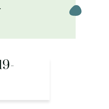
r
19-