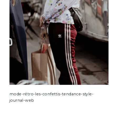
mode-rétro-les-confettis-tendance-style-
journal-web