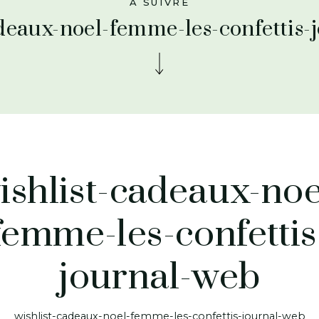
À SUIVRE
adeaux-noel-femme-les-confettis-
ishlist-cadeaux-noe
femme-les-confettis
journal-web
wishlist-cadeaux-noel-femme-les-confettis-journal-web