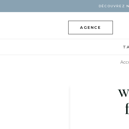
DÉCOUVREZ N
AGENCE
T
Acc
w