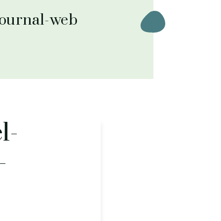
journal-web
l-
-