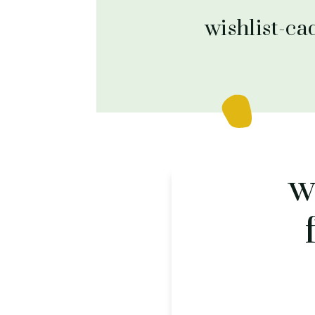
wishlist-c
w