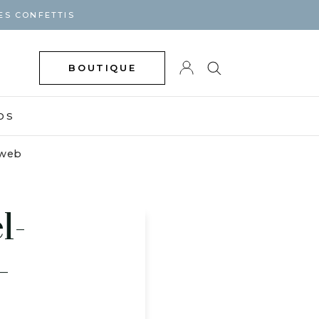
ES CONFETTIS
BOUTIQUE
DS
-web
l-
-