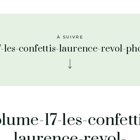
À SUIVRE
-les-confettis-laurence-revol-p
lume-17-les-confett
laurence-revol-