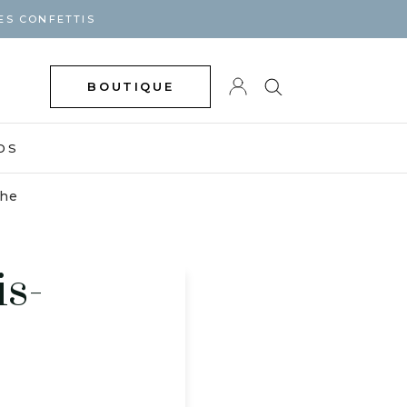
ES CONFETTIS
BOUTIQUE
DS
phe
is-