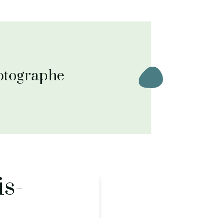
hotographe
is-