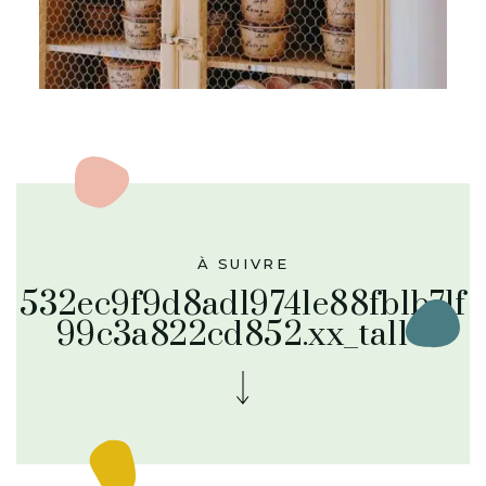
À SUIVRE
532ec9f9d8ad19741e88fb1b71f
99c3a822cd852.xx_tall-1