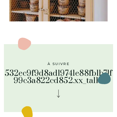
À SUIVRE
532ec9f9d8ad19741e88fb1b71f
99c3a822cd852.xx_tall-1