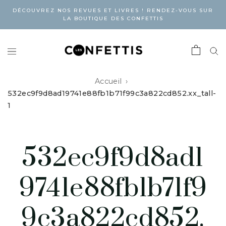
DÉCOUVREZ NOS REVUES ET LIVRES ! RENDEZ-VOUS SUR
LA BOUTIQUE DES CONFETTIS
Accueil
532ec9f9d8ad19741e88fb1b71f99c3a822cd852.xx_tall-
1
532ec9f9d8ad1
9741e88fb1b71f9
9c3a822cd852.