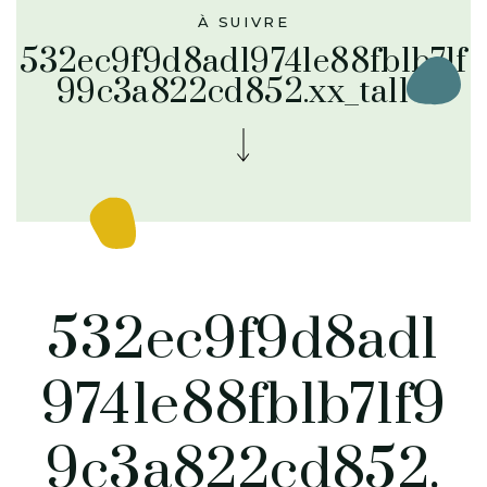
À SUIVRE
532ec9f9d8ad19741e88fb1b71f
99c3a822cd852.xx_tall-1
532ec9f9d8ad1
9741e88fb1b71f9
9c3a822cd852.