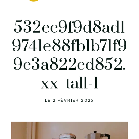
532ec9f9d8ad1
9741e88fb1b71f9
9c3a822cd852.
xx_tall-1
LE 2 FÉVRIER 2025