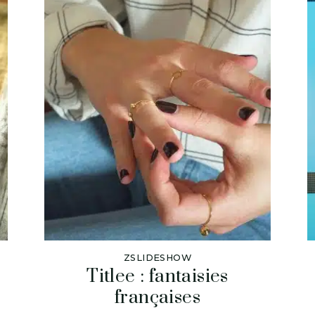
ZSLIDESHOW
Titlee : fantaisies
françaises