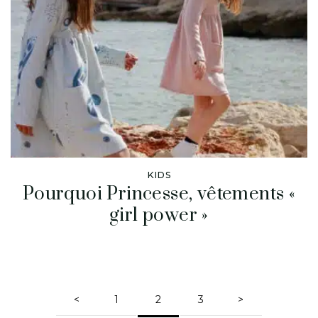
KIDS
Pourquoi Princesse, vêtements «
girl power »
<
1
2
3
>